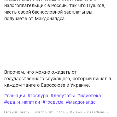
налогоплательщик в России, так что Пушков, 
часть своей баснословной зарплаты вы 
получаете от Макдоналдса.
Впрочем, что можно ожидать от 
государственного служащего, который пишет в 
каждом твите о Евросоюзе и Украине.
#санкции
#госдура
#депутаты
#идиотека
#еда_и_напитки
#госдума
#макдоналдс
Евгений Коваль
March 5, 2015, 11:14
0
views
0
reactions