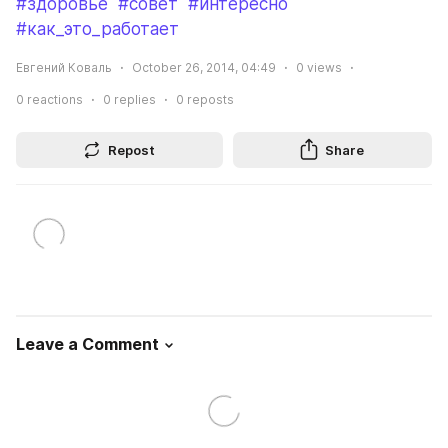
#здоровье
#совет
#интересно
#как_это_работает
Евгений Коваль
October 26, 2014, 04:49
0
views
0
reactions
0
replies
0
reposts
Repost
Share
Leave a Comment