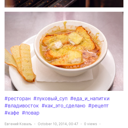
#ресторан
#луковый_суп
#еда_и_напитки
#владивосток
#как_это_сделано
#рецепт
#кафе
#повар
Евгений Коваль
October 10, 2014, 00:47
0
views