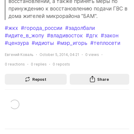
восстановлении, а также принять меры по 
принуждению к восстановлению подачи ГВС в 
дома жителей микрорайона "БАМ".
#жкх
#города_россии
#задолбали
#идите_в_жопу
#владивосток
#дгк
#закон
#цензура
#идиоты
#мэр_игорь
#теплосети
Евгений Коваль
October 5, 2014, 04:21
0
views
0
reactions
0
replies
0
reposts
Repost
Share